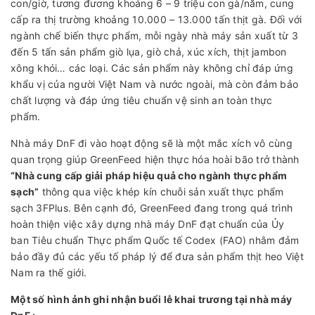
con/giờ, tương đương khoảng 6 – 9 triệu con gà/năm, cung
cấp ra thị trường khoảng 10.000 – 13.000 tấn thịt gà. Đối với
ngành chế biến thực phẩm, mỗi ngày nhà máy sản xuất từ 3
đến 5 tấn sản phẩm giò lụa, giò chả, xúc xích, thịt jambon
xông khói… các loại. Các sản phẩm này không chỉ đáp ứng
khẩu vị của người Việt Nam và nước ngoài, mà còn đảm bảo
chất lượng và đáp ứng tiêu chuẩn vệ sinh an toàn thực
phẩm.
Nhà máy DnF đi vào hoạt động sẽ là một mắc xích vô cùng
quan trọng giúp GreenFeed hiện thực hóa hoài bão trở thành
“Nhà cung cấp giải pháp hiệu quả cho ngành thực phẩm
sạch”
thông qua việc khép kín chuỗi sản xuất thực phẩm
sạch 3FPlus. Bên cạnh đó, GreenFeed đang trong quá trình
hoàn thiện việc xây dựng nhà máy DnF đạt chuẩn của Ủy
ban Tiêu chuẩn Thực phẩm Quốc tế Codex (FAO) nhằm đảm
bảo đầy đủ các yếu tố pháp lý để đưa sản phẩm thịt heo Việt
Nam ra thế giới.
Một số hình ảnh ghi nhận buổi lễ khai trương tại nhà máy