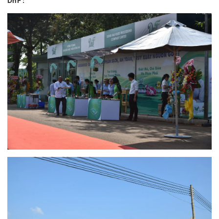
DnF :