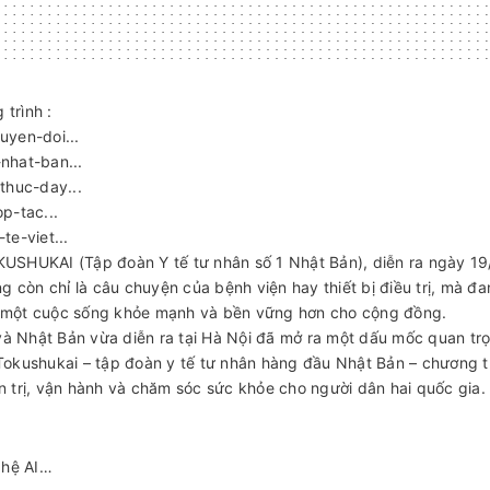
 trình :
huyen-doi
...
-nhat-ban
...
-thuc-day
...
op-tac
...
te-viet
...
UKAI (Tập đoàn Y tế tư nhân số 1 Nhật Bản), diễn ra ngày 19/5
 còn chỉ là câu chuyện của bệnh viện hay thiết bị điều trị, mà đa
ến một cuộc sống khỏe mạnh và bền vững hơn cho cộng đồng.
và Nhật Bản vừa diễn ra tại Hà Nội đã mở ra một dấu mốc quan tr
okushukai – tập đoàn y tế tư nhân hàng đầu Nhật Bản – chương tr
 trị, vận hành và chăm sóc sức khỏe cho người dân hai quốc gia.
ghệ AI…