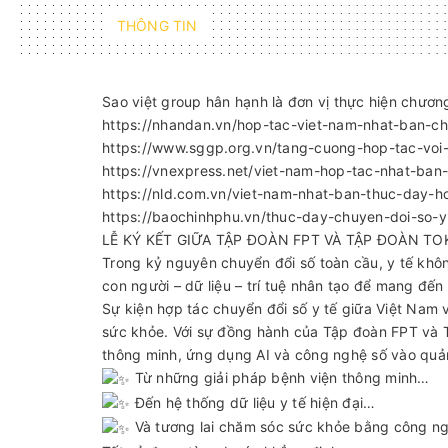
THÔNG TIN
Sao việt group hân hạnh là đơn vị thực hiện chương
https://nhandan.vn/hop-tac-viet-nam-nhat-ban-c
https://www.sggp.org.vn/tang-cuong-hop-tac-voi
https://vnexpress.net/viet-nam-hop-tac-nhat-ban
https://nld.com.vn/viet-nam-nhat-ban-thuc-day-h
https://baochinhphu.vn/thuc-day-chuyen-doi-so-y-
LỄ KÝ KẾT GIỮA TẬP ĐOÀN FPT VÀ TẬP ĐOÀN TOKUSH
Trong kỷ nguyên chuyển đổi số toàn cầu, y tế không
con người – dữ liệu – trí tuệ nhân tạo để mang đ
Sự kiện hợp tác chuyển đổi số y tế giữa Việt Nam 
sức khỏe. Với sự đồng hành của Tập đoàn FPT và T
thông minh, ứng dụng AI và công nghệ số vào quản
Từ những giải pháp bệnh viện thông minh…
Đến hệ thống dữ liệu y tế hiện đại…
Và tương lai chăm sóc sức khỏe bằng công n