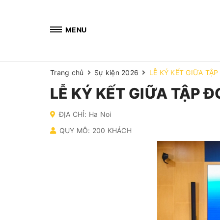
MENU
Trang chủ
Sự kiện 2026
LỄ KÝ KẾT GIỮA TẬ
LỄ KÝ KẾT GIỮA TẬP 
ĐỊA CHỈ: Ha Noi
QUY MÔ: 200 KHÁCH