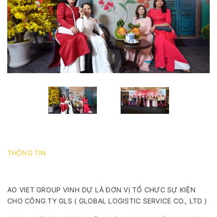
THÔNG TIN
AO VIET GROUP VINH DỰ LÀ ĐƠN VỊ TỔ CHƯC SỰ KIỆN
CHO CÔNG TY GLS ( GLOBAL LOGISTIC SERVICE CO., LTD )