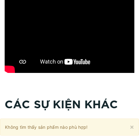
CÁC SỰ KIỆN KHÁC
C
×
Không tìm thấy sản phẩm nào phù hợp!