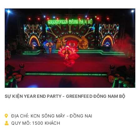
SỰ KIỆN YEAR END PARTY - GREENFEED ĐÔNG NAM BỘ
ĐỊA CHỈ: KCN SÔNG MÂY - ĐỒNG NAI
QUY MÔ: 1500 KHÁCH